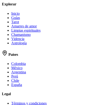
Explorar
Inicio
Guías
Tarot
Amarres de amor
Limpias espirituales
Chamanismo
Videncia
Astrología
Países
Colombia
México
Argentina
Perú
Chile
España
Legal
Términos y condiciones