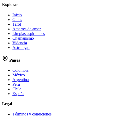
Explorar
Inicio
Guías
Tarot
Amarres de amor
Limpias espirituales
Chamanismo
Videncia
Astrología
Países
Colombia
México
Argentina
Perú
Chile
España
Legal
Términos y condiciones