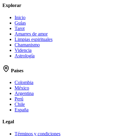
Explorar
Inicio
Guías
Tarot
Amarres de amor
Limpias espirituales
Chamanismo
Videncia
Astrología
Países
Colombia
México
Argentina
Perú
Chile
España
Legal
Términos y condiciones