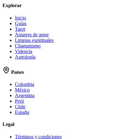
Explorar
Inicio
Guías
Tarot
Amarres de amor
Limpias espirituales
Chamanismo
Videncia
Astrología
Países
Colombia
México
Argentina
Perú
Chile
España
Legal
Términos y condiciones