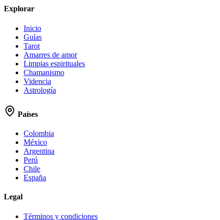
Explorar
Inicio
Guías
Tarot
Amarres de amor
Limpias espirituales
Chamanismo
Videncia
Astrología
Países
Colombia
México
Argentina
Perú
Chile
España
Legal
Términos y condiciones