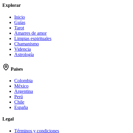
Explorar
Inicio
Guías
Tarot
Amarres de amor
Limpias espirituales
Chamanismo
Videncia
Astrología
Países
Colombia
México
Argentina
Perú
Chile
España
Legal
Términos y condiciones