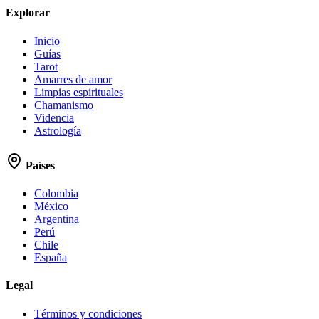
Explorar
Inicio
Guías
Tarot
Amarres de amor
Limpias espirituales
Chamanismo
Videncia
Astrología
Países
Colombia
México
Argentina
Perú
Chile
España
Legal
Términos y condiciones