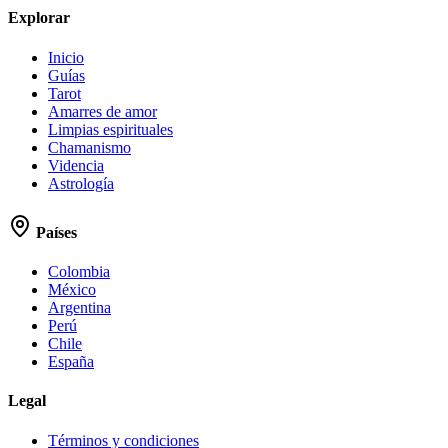
Explorar
Inicio
Guías
Tarot
Amarres de amor
Limpias espirituales
Chamanismo
Videncia
Astrología
Países
Colombia
México
Argentina
Perú
Chile
España
Legal
Términos y condiciones