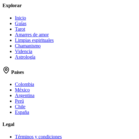
Explorar
Inicio
Guías
Tarot
Amarres de amor
Limpias espirituales
Chamanismo
Videncia
Astrología
Países
Colombia
México
Argentina
Perú
Chile
España
Legal
Términos y condiciones