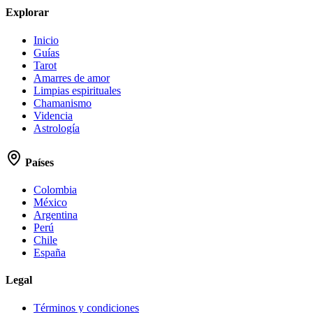
Explorar
Inicio
Guías
Tarot
Amarres de amor
Limpias espirituales
Chamanismo
Videncia
Astrología
Países
Colombia
México
Argentina
Perú
Chile
España
Legal
Términos y condiciones