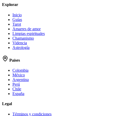
Explorar
Inicio
Guías
Tarot
Amarres de amor
Limpias espirituales
Chamanismo
Videncia
Astrología
Países
Colombia
México
Argentina
Perú
Chile
España
Legal
Términos y condiciones