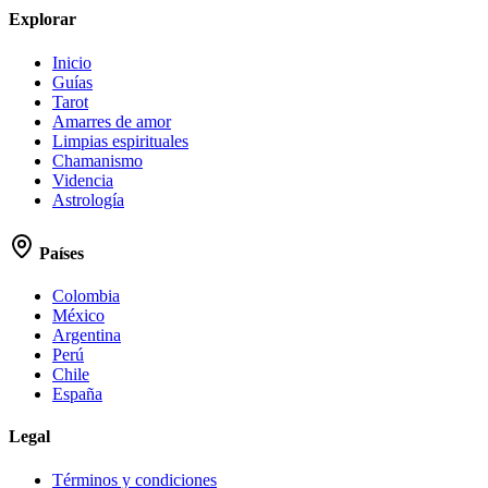
Explorar
Inicio
Guías
Tarot
Amarres de amor
Limpias espirituales
Chamanismo
Videncia
Astrología
Países
Colombia
México
Argentina
Perú
Chile
España
Legal
Términos y condiciones