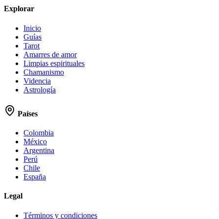
Explorar
Inicio
Guías
Tarot
Amarres de amor
Limpias espirituales
Chamanismo
Videncia
Astrología
Países
Colombia
México
Argentina
Perú
Chile
España
Legal
Términos y condiciones