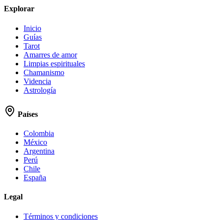
Explorar
Inicio
Guías
Tarot
Amarres de amor
Limpias espirituales
Chamanismo
Videncia
Astrología
Países
Colombia
México
Argentina
Perú
Chile
España
Legal
Términos y condiciones