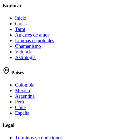
Explorar
Inicio
Guías
Tarot
Amarres de amor
Limpias espirituales
Chamanismo
Videncia
Astrología
Países
Colombia
México
Argentina
Perú
Chile
España
Legal
Términos y condiciones