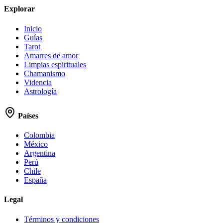
Explorar
Inicio
Guías
Tarot
Amarres de amor
Limpias espirituales
Chamanismo
Videncia
Astrología
Países
Colombia
México
Argentina
Perú
Chile
España
Legal
Términos y condiciones