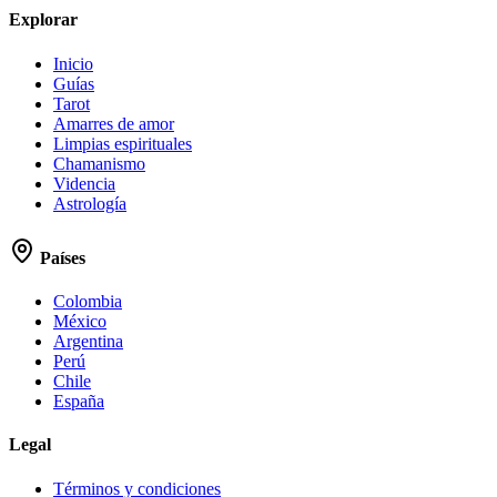
Explorar
Inicio
Guías
Tarot
Amarres de amor
Limpias espirituales
Chamanismo
Videncia
Astrología
Países
Colombia
México
Argentina
Perú
Chile
España
Legal
Términos y condiciones