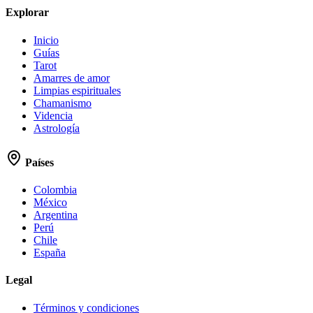
Explorar
Inicio
Guías
Tarot
Amarres de amor
Limpias espirituales
Chamanismo
Videncia
Astrología
Países
Colombia
México
Argentina
Perú
Chile
España
Legal
Términos y condiciones