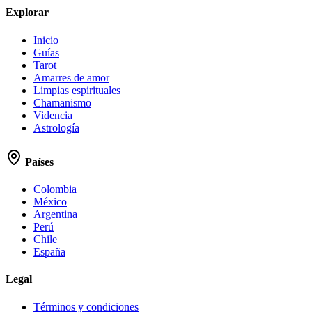
Explorar
Inicio
Guías
Tarot
Amarres de amor
Limpias espirituales
Chamanismo
Videncia
Astrología
Países
Colombia
México
Argentina
Perú
Chile
España
Legal
Términos y condiciones