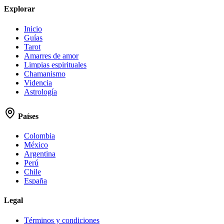
Explorar
Inicio
Guías
Tarot
Amarres de amor
Limpias espirituales
Chamanismo
Videncia
Astrología
Países
Colombia
México
Argentina
Perú
Chile
España
Legal
Términos y condiciones