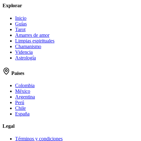
Explorar
Inicio
Guías
Tarot
Amarres de amor
Limpias espirituales
Chamanismo
Videncia
Astrología
Países
Colombia
México
Argentina
Perú
Chile
España
Legal
Términos y condiciones