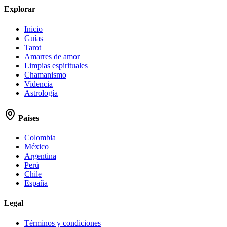
Explorar
Inicio
Guías
Tarot
Amarres de amor
Limpias espirituales
Chamanismo
Videncia
Astrología
Países
Colombia
México
Argentina
Perú
Chile
España
Legal
Términos y condiciones