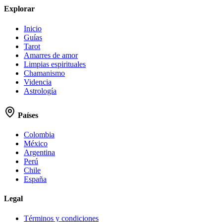
Explorar
Inicio
Guías
Tarot
Amarres de amor
Limpias espirituales
Chamanismo
Videncia
Astrología
Países
Colombia
México
Argentina
Perú
Chile
España
Legal
Términos y condiciones