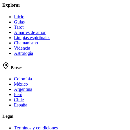
Explorar
Inicio
Guías
Tarot
Amarres de amor
Limpias espirituales
Chamanismo
Videncia
Astrología
Países
Colombia
México
Argentina
Perú
Chile
España
Legal
Términos y condiciones