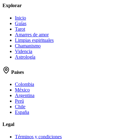
Explorar
Inicio
Guías
Tarot
Amarres de amor
Limpias espirituales
Chamanismo
Videncia
Astrología
Países
Colombia
México
Argentina
Perú
Chile
España
Legal
Términos y condiciones