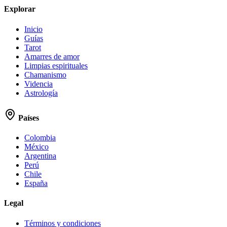
Explorar
Inicio
Guías
Tarot
Amarres de amor
Limpias espirituales
Chamanismo
Videncia
Astrología
Países
Colombia
México
Argentina
Perú
Chile
España
Legal
Términos y condiciones