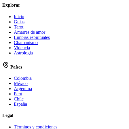
Explorar
Inicio
Guías
Tarot
Amarres de amor
Limpias espirituales
Chamanismo
Videncia
Astrología
Países
Colombia
México
Argentina
Perú
Chile
España
Legal
Términos y condiciones