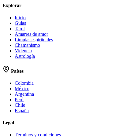
Explorar
Inicio
Guías
Tarot
Amarres de amor
Limpias espirituales
Chamanismo
Videncia
Astrología
Países
Colombia
México
Argentina
Perú
Chile
España
Legal
Términos y condiciones