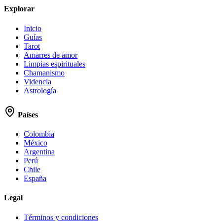
Explorar
Inicio
Guías
Tarot
Amarres de amor
Limpias espirituales
Chamanismo
Videncia
Astrología
Países
Colombia
México
Argentina
Perú
Chile
España
Legal
Términos y condiciones