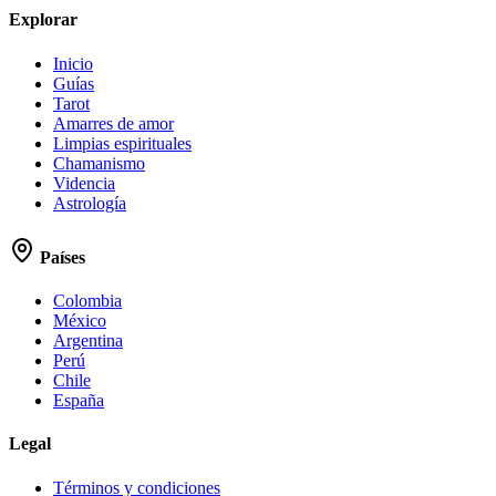
Explorar
Inicio
Guías
Tarot
Amarres de amor
Limpias espirituales
Chamanismo
Videncia
Astrología
Países
Colombia
México
Argentina
Perú
Chile
España
Legal
Términos y condiciones