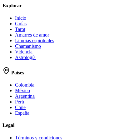
Explorar
Inicio
Guías
Tarot
Amarres de amor
Limpias espirituales
Chamanismo
Videncia
Astrología
Países
Colombia
México
Argentina
Perú
Chile
España
Legal
Términos y condiciones