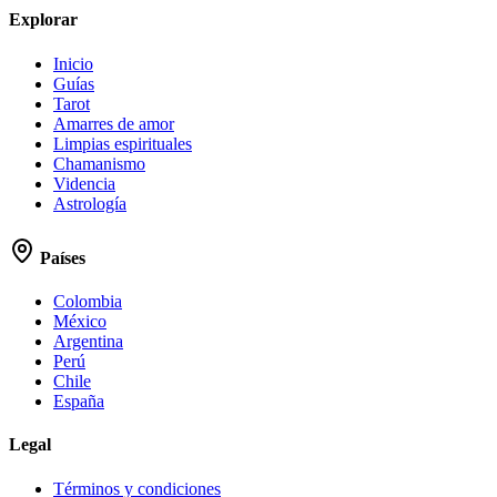
Explorar
Inicio
Guías
Tarot
Amarres de amor
Limpias espirituales
Chamanismo
Videncia
Astrología
Países
Colombia
México
Argentina
Perú
Chile
España
Legal
Términos y condiciones