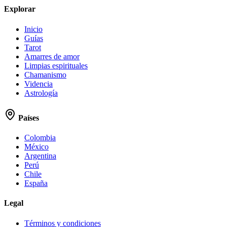
Explorar
Inicio
Guías
Tarot
Amarres de amor
Limpias espirituales
Chamanismo
Videncia
Astrología
Países
Colombia
México
Argentina
Perú
Chile
España
Legal
Términos y condiciones