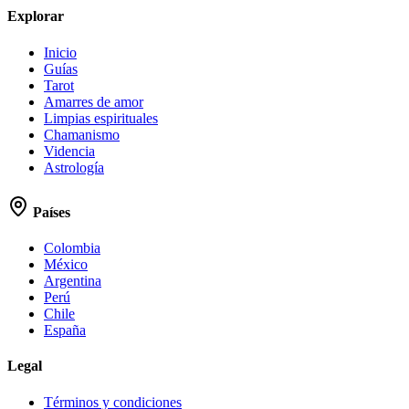
Explorar
Inicio
Guías
Tarot
Amarres de amor
Limpias espirituales
Chamanismo
Videncia
Astrología
Países
Colombia
México
Argentina
Perú
Chile
España
Legal
Términos y condiciones