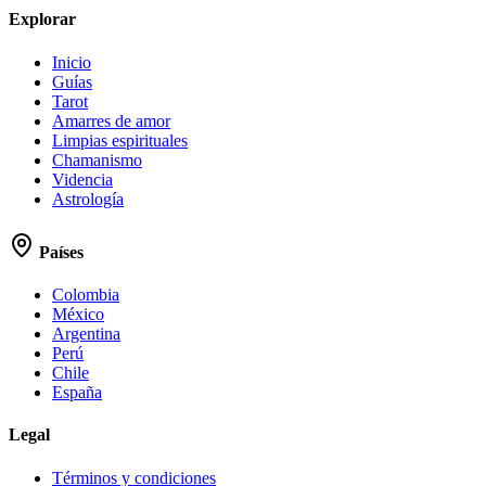
Explorar
Inicio
Guías
Tarot
Amarres de amor
Limpias espirituales
Chamanismo
Videncia
Astrología
Países
Colombia
México
Argentina
Perú
Chile
España
Legal
Términos y condiciones