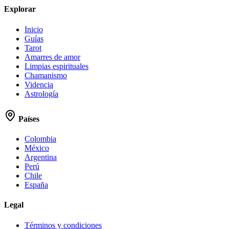
Explorar
Inicio
Guías
Tarot
Amarres de amor
Limpias espirituales
Chamanismo
Videncia
Astrología
Países
Colombia
México
Argentina
Perú
Chile
España
Legal
Términos y condiciones