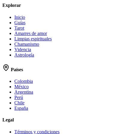
Explorar
Inicio
Guías
Tarot
Amarres de amor
Limpias espirituales
Chamanismo
Videncia
Astrología
Países
Colombia
México
Argentina
Perú
Chile
España
Legal
Términos y condiciones