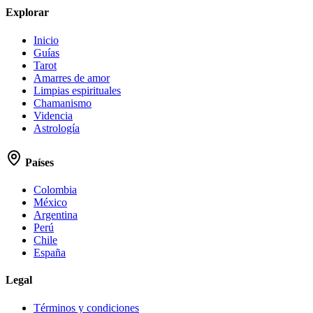
Explorar
Inicio
Guías
Tarot
Amarres de amor
Limpias espirituales
Chamanismo
Videncia
Astrología
Países
Colombia
México
Argentina
Perú
Chile
España
Legal
Términos y condiciones