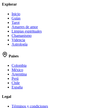
Explorar
Inicio
Guías
Tarot
Amarres de amor
Limpias espirituales
Chamanismo
Videncia
Astrología
Países
Colombia
México
Argentina
Perú
Chile
España
Legal
Términos y condiciones