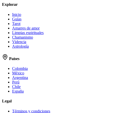
Explorar
Inicio
Guías
Tarot
Amarres de amor
Limpias espirituales
Chamanismo
Videncia
Astrología
Países
Colombia
México
Argentina
Perú
Chile
España
Legal
Términos y condiciones