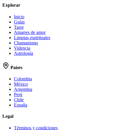
Explorar
Inicio
Guías
Tarot
Amarres de amor
Limpias espirituales
Chamanismo
Videncia
Astrología
Países
Colombia
México
Argentina
Perú
Chile
España
Legal
Términos y condiciones