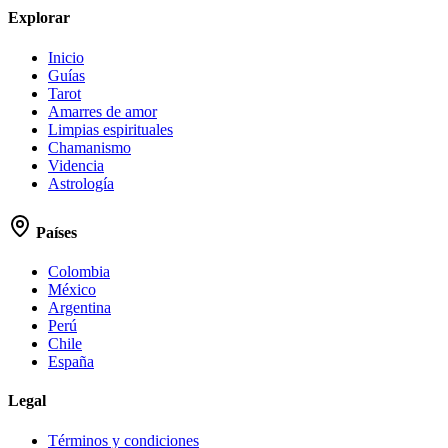
Explorar
Inicio
Guías
Tarot
Amarres de amor
Limpias espirituales
Chamanismo
Videncia
Astrología
Países
Colombia
México
Argentina
Perú
Chile
España
Legal
Términos y condiciones