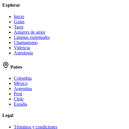
Explorar
Inicio
Guías
Tarot
Amarres de amor
Limpias espirituales
Chamanismo
Videncia
Astrología
Países
Colombia
México
Argentina
Perú
Chile
España
Legal
Términos y condiciones