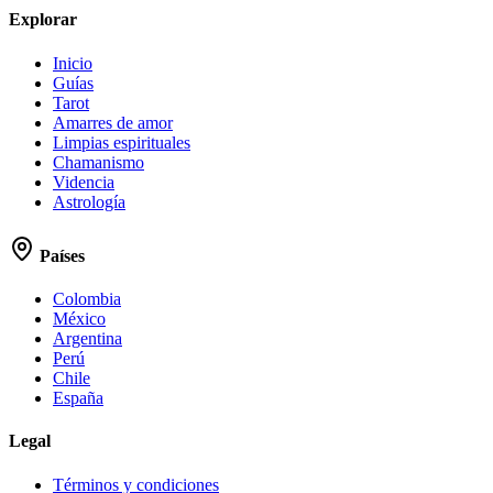
Explorar
Inicio
Guías
Tarot
Amarres de amor
Limpias espirituales
Chamanismo
Videncia
Astrología
Países
Colombia
México
Argentina
Perú
Chile
España
Legal
Términos y condiciones