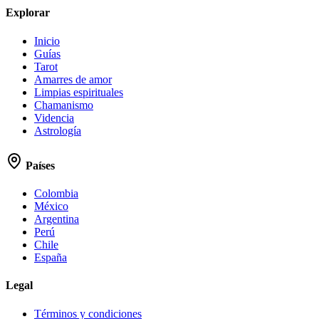
Explorar
Inicio
Guías
Tarot
Amarres de amor
Limpias espirituales
Chamanismo
Videncia
Astrología
Países
Colombia
México
Argentina
Perú
Chile
España
Legal
Términos y condiciones