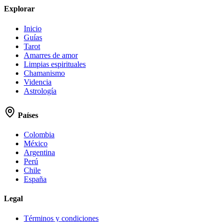
Explorar
Inicio
Guías
Tarot
Amarres de amor
Limpias espirituales
Chamanismo
Videncia
Astrología
Países
Colombia
México
Argentina
Perú
Chile
España
Legal
Términos y condiciones