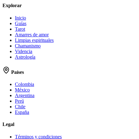
Explorar
Inicio
Guías
Tarot
Amarres de amor
Limpias espirituales
Chamanismo
Videncia
Astrología
Países
Colombia
México
Argentina
Perú
Chile
España
Legal
Términos y condiciones