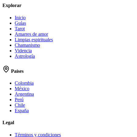
Explorar
Inicio
Guías
Tarot
Amarres de amor
Limpias espirituales
Chamanismo
Videncia
Astrología
Países
Colombia
México
Argentina
Perú
Chile
España
Legal
Términos y condiciones