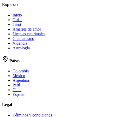
Explorar
Inicio
Guías
Tarot
Amarres de amor
Limpias espirituales
Chamanismo
Videncia
Astrología
Países
Colombia
México
Argentina
Perú
Chile
España
Legal
Términos y condiciones